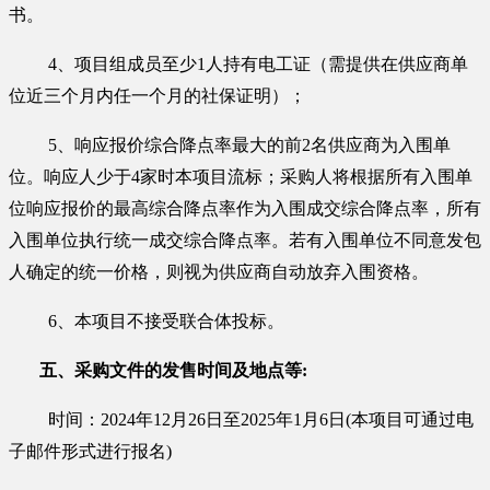
书。
4、
项目组成员至少
1人持有电工证（需提供在供应商单
位近三个月内任一个月的社保证明）；
5、响应报价综合降点率最大的前2名供应商为入围单
位。响应人少于4家时本项目流标；采购人将根据所有入围单
位响应报价的最高综合降点率作为入围成交综合降点率，所有
入围单位执行统一成交综合降点率。若有入围单位不同意发包
人确定的统一价格，则视为供应商自动放弃入围资格。
6、本项目不接受联合体投标。
五、采购文件的发售时间及地点等
:
时间：
2024年
12
月
26
日
至
202
5
年
1
月
6
日
(本项目可通过电
子邮件形式进行报名)