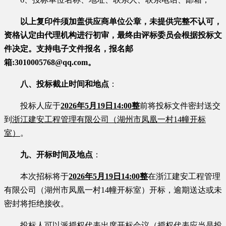
以上复印件须加盖供应商单位公章，未提供完整不认可，
资
格认定由代理机构进行初审，最终由评标委员会根据投标文
件决定。
支持电子文件报名，报名邮
箱
:
3010005768
@qq.com
。
八、投标截止时间和地点
：
投标人应于
2026
年
5
月
19
日
1
4
:
0
0
整
前将投标文件密封送交
到
浙江建安工程管理有限公司（湖州市凤凰一村
14幢开标
室）
。
九、开标时间及地点
：
本次招标将于
2026
年
5
月
19
日
1
4
:
0
0
整
在浙江建安工程管理
有限公司（湖州市凤凰一村
14幢开标室）开标
，逾期送达或未
密封将拒绝接收。
投标人可以派授权代表出席开标会议（授权代表应当是投