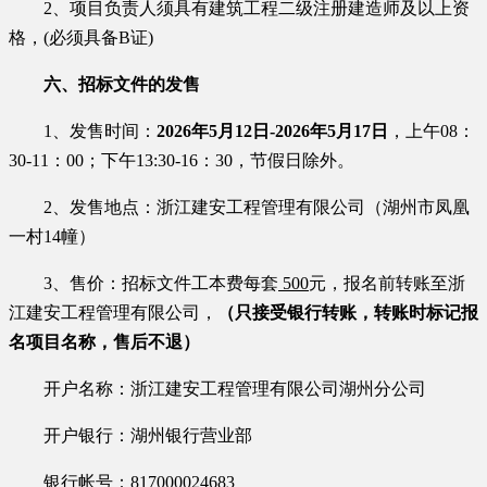
2、项目负责人须具有建筑工程二级注册建造师及以上资
格，(必须具备B证)
六、招标文件的发售
1、发售时间：
2026
年
5
月
12
日
-
2026
年
5
月
17
日
，
上午
08：
30-11：00；下午
13
:30
-16：
3
0，节假日除外。
2、发售地点：浙江建安工程管理有限公司（湖州市凤凰
一村14幢）
3、售价：招标文件工本费每套
500
元，
报名前转账至浙
江建安工程管理有限公司，
（只接受银行转账，转账时标记报
名项目名称，售后不退）
开户名称：浙江建安工程管理有限公司湖州分公司
开户银行：湖州银行营业部
银行帐号：
817000024683